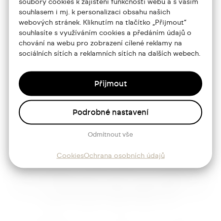
soubory cookies k zajištění funkčnosti webu a s vaším
souhlasem i mj. k personalizaci obsahu našich
Portfolio
webových stránek. Kliknutím na tlačítko „Přijmout“
souhlasíte s využíváním cookies a předáním údajů o
O mně
chování na webu pro zobrazení cílené reklamy na
Služby
sociálních sítích a reklamních sítích na dalších webech.
Blog
Přijmout
Kontakt
Podrobné nastavení
Sledujte mě
Odmítnout vše
Cookies
Ochrana osobních údajů
Josef