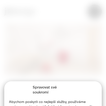
Spravovat své
+420 773 986 416
soukromí
jtdesign@joseftrakal.cz
Abychom poskytli co nejlepší služby, používáme