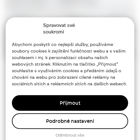
Spravovat své
soukromí
Abychom poskytli co nejlepší služby, používáme
soubory cookies k zajištění funkčnosti webu a s vaším
souhlasem i mj. k personalizaci obsahu našich
webových stránek. Kliknutím na tlačítko „Přijmout“
souhlasíte s využíváním cookies a předáním údajů o
chování na webu pro zobrazení cílené reklamy na
+420 773 986 416
sociálních sítích a reklamních sítích na dalších webech.
jtdesign@joseftrakal.cz
Přijmout
Portfolio
Podrobné nastavení
O mně
Služby
Odmítnout vše