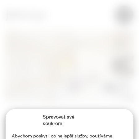
Spravovat své
+420 773 986 416
soukromí
jtdesign@joseftrakal.cz
Abychom poskytli co nejlepší služby, používáme