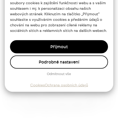
soubory cookies k zajištění funkčnosti webu a s vaším
souhlasem i mj. k personalizaci obsahu našich
Portfolio
webových stránek. Kliknutím na tlačítko „Přijmout“
souhlasíte s využíváním cookies a předáním údajů o
O mně
chování na webu pro zobrazení cílené reklamy na
sociálních sítích a reklamních sítích na dalších webech.
Služby
Blog
Přijmout
Kontakt
Podrobné nastavení
Sledujte mě
Odmítnout vše
Cookies
Ochrana osobních údajů
Josef