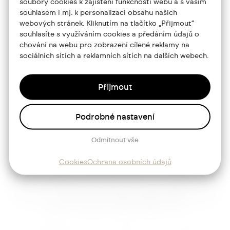
soubory cookies k zajištění funkčnosti webu a s vaším
souhlasem i mj. k personalizaci obsahu našich
Portfolio
webových stránek. Kliknutím na tlačítko „Přijmout“
souhlasíte s využíváním cookies a předáním údajů o
O mně
chování na webu pro zobrazení cílené reklamy na
Služby
sociálních sítích a reklamních sítích na dalších webech.
Blog
Přijmout
Kontakt
Podrobné nastavení
Sledujte mě
Odmítnout vše
Cookies
Ochrana osobních údajů
Josef