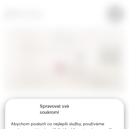
Spravovat své
+420 773 986 416
soukromí
jtdesign@joseftrakal.cz
Abychom poskytli co nejlepší služby, používáme