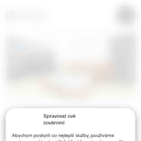
Spravovat své
+420 773 986 416
soukromí
jtdesign@joseftrakal.cz
Abychom poskytli co nejlepší služby, používáme