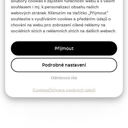
soubory cookies k zajištění funkčnosti webu a s vaším
souhlasem i mj. k personalizaci obsahu našich
Portfolio
webových stránek. Kliknutím na tlačítko „Přijmout“
souhlasíte s využíváním cookies a předáním údajů o
O mně
chování na webu pro zobrazení cílené reklamy na
Služby
sociálních sítích a reklamních sítích na dalších webech.
Blog
Přijmout
Kontakt
Podrobné nastavení
Sledujte mě
Odmítnout vše
Cookies
Ochrana osobních údajů
Josef