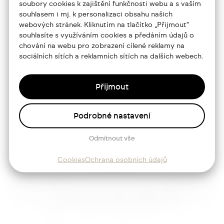
soubory cookies k zajištění funkčnosti webu a s vaším
souhlasem i mj. k personalizaci obsahu našich
Portfolio
webových stránek. Kliknutím na tlačítko „Přijmout“
souhlasíte s využíváním cookies a předáním údajů o
O mně
chování na webu pro zobrazení cílené reklamy na
sociálních sítích a reklamních sítích na dalších webech.
Služby
Blog
Přijmout
Kontakt
Podrobné nastavení
Sledujte mě
Odmítnout vše
Cookies
Ochrana osobních údajů
Josef