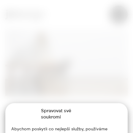
Spravovat své
+420 773 986 416
soukromí
jtdesign@joseftrakal.cz
Abychom poskytli co nejlepší služby, používáme