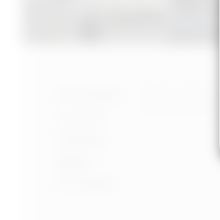
Nastavení cookies
Portfolio
Ochrana osobních úd
Podmínky používání
O mně
Služby
Blog
Kontakt