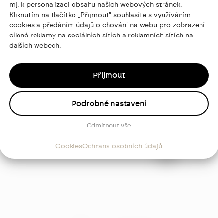
mj. k personalizaci obsahu našich webových stránek.
Kliknutím na tlačítko „Přijmout“ souhlasíte s využíváním
cookies a předáním údajů o chování na webu pro zobrazení
cílené reklamy na sociálních sítích a reklamních sítích na
dalších webech.
Přijmout
ajů
Podrobné nastavení
Odmítnout vše
Sledujte
mě
Cookies
Ochrana osobních údajů