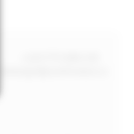
+420 773 986 416
jtdesign@joseftrakal.cz