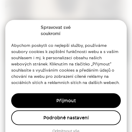
Spravovat své
soukromí
Abychom poskytli co nejlepší služby, používáme
soubory cookies k zajištění funkčnosti webu a s vaším
souhlasem i mj. k personalizaci obsahu našich
webových stránek. Kliknutím na tlačítko „Přijmout“
souhlasíte s využíváním cookies a předáním údajů o
chování na webu pro zobrazení cílené reklamy na
+420 773 986 416
sociálních sítích a reklamních sítích na dalších webech.
jtdesign@joseftrakal.cz
Přijmout
Portfolio
Podrobné nastavení
O mně
Odmítnout vše