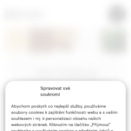
+420 773 986 416
jtdesign@joseftrakal.cz
Spravovat své
soukromí
Portfolio
Abychom poskytli co nejlepší služby, používáme
O mně
soubory cookies k zajištění funkčnosti webu a s vaším
souhlasem i mj. k personalizaci obsahu našich
Služby
webových stránek. Kliknutím na tlačítko „Přijmout“
souhlasíte s využíváním cookies a předáním údajů o