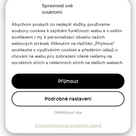
Spravovat své
soukromí
Abychom poskytli co nejlepší služby, používáme
soubory cookies k zajištění funkčnosti webu a s vaším
souhlasem i mj. k personalizaci obsahu našich
+420 773 986 416
webových stránek. Kliknutím na tlačítko „Přijmout“
souhlasíte s využíváním cookies a předáním údajů o
jtdesign@joseftrakal.cz
chování na webu pro zobrazení cílené reklamy na
sociálních sítích a reklamních sítích na dalších webech.
Portfolio
O mně
Přijmout
Služby
Podrobné nastavení
Blog
Odmítnout vše
Kontakt
Cookies
Ochrana osobních údajů