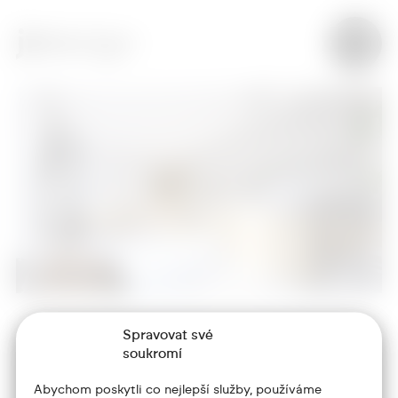
Spravovat své
+420 773 986 416
soukromí
jtdesign@joseftrakal.cz
Abychom poskytli co nejlepší služby, používáme