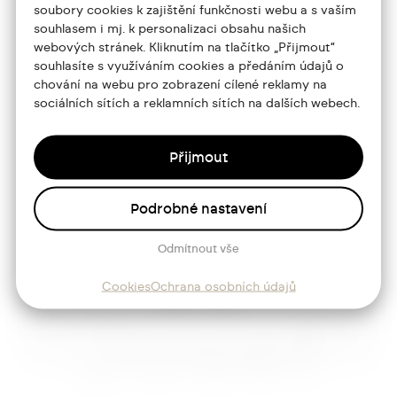
soubory cookies k zajištění funkčnosti webu a s vaším
souhlasem i mj. k personalizaci obsahu našich
Portfolio
webových stránek. Kliknutím na tlačítko „Přijmout“
souhlasíte s využíváním cookies a předáním údajů o
O mně
chování na webu pro zobrazení cílené reklamy na
sociálních sítích a reklamních sítích na dalších webech.
Služby
Blog
Přijmout
Kontakt
Podrobné nastavení
Sledujte mě
Odmítnout vše
Cookies
Ochrana osobních údajů
Josef