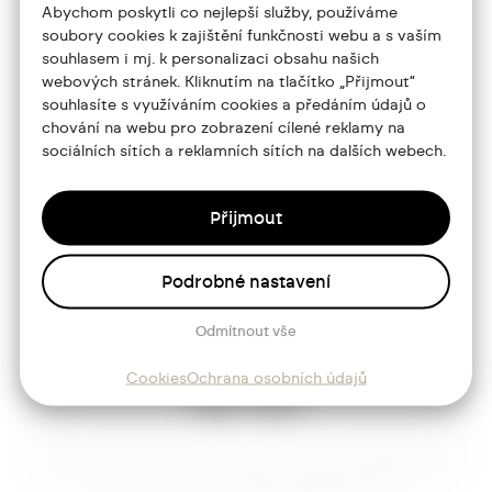
Abychom poskytli co nejlepší služby, používáme
jtdesign@joseftrakal.cz
soubory cookies k zajištění funkčnosti webu a s vaším
souhlasem i mj. k personalizaci obsahu našich
webových stránek. Kliknutím na tlačítko „Přijmout“
Portfolio
souhlasíte s využíváním cookies a předáním údajů o
chování na webu pro zobrazení cílené reklamy na
O mně
sociálních sítích a reklamních sítích na dalších webech.
Služby
Přijmout
Blog
Kontakt
Podrobné nastavení
Odmítnout vše
Sledujte mě
Cookies
Ochrana osobních údajů
Josef