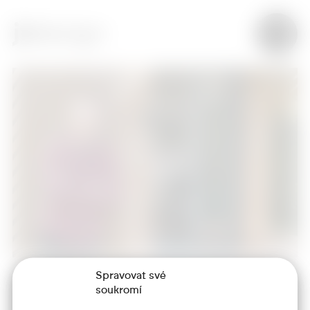
Spravovat své
soukromí
+420 773 986 416