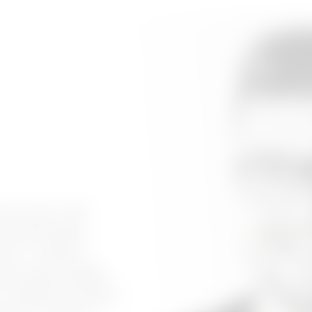
ní je pro mě
 mě přivedla
ky v Liberci,
de vedu ateliér
u. Dalším krokem