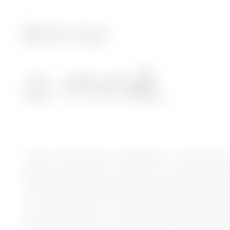
o mně.
Jsem interiérový designer a navrhová
životním stylem. Designu, ke kterému
Střední škola designu interiéru Kateřin
se věnuji od roku 2005. Momentálně z
produktového a interiérového design