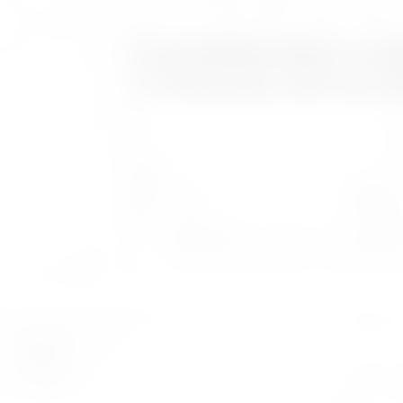
lupra
s architektonickými a pr
i s řemesníky, kteří jsou p