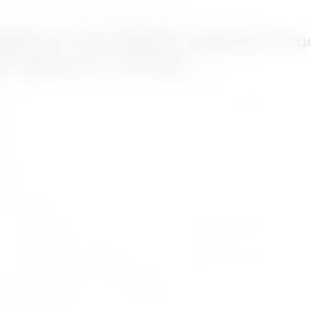
cuji
ojekčními kancelářemi, grafickými stu
ři realizacích nutností.