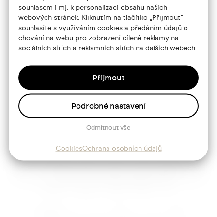
Portfolio
souhlasem i mj. k personalizaci obsahu našich
webových stránek. Kliknutím na tlačítko „Přijmout“
O mně
souhlasíte s využíváním cookies a předáním údajů o
chování na webu pro zobrazení cílené reklamy na
Služby
sociálních sítích a reklamních sítích na dalších webech.
Blog
Přijmout
Kontakt
Podrobné nastavení
Sledujte mě
Odmítnout vše
Cookies
Ochrana osobních údajů
Josef