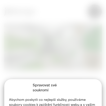
Spravovat své
+420 773 986 416
soukromí
jtdesign@joseftrakal.cz
Abychom poskytli co nejlepší služby, používáme
soubory cookies k zajištění funkčnosti webu a s vaším