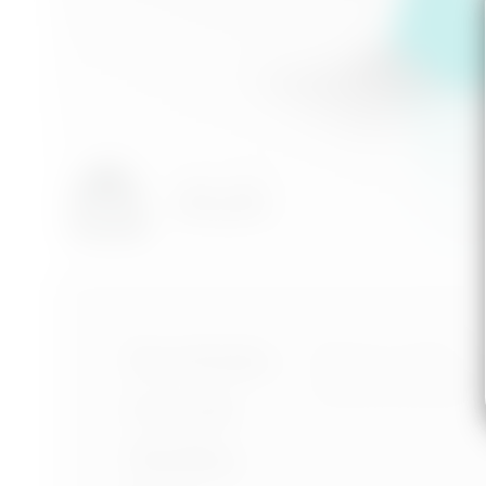
Nastavení cookies
Portfolio
Ochrana osobních úd
Podmínky používání
O mně
Služby