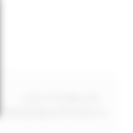
+420 773 986 416
jtdesign@joseftrakal.cz