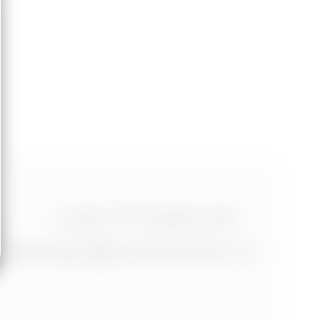
+420 773 986 416
jtdesign@joseftrakal.cz