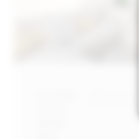
Nastavení cookies
Portfolio
Ochrana osobních úd
Podmínky používání
O mně
Služby
Blog