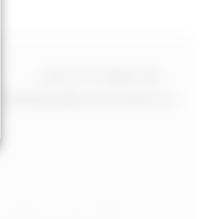
+420 773 986 416
jtdesign@joseftrakal.cz