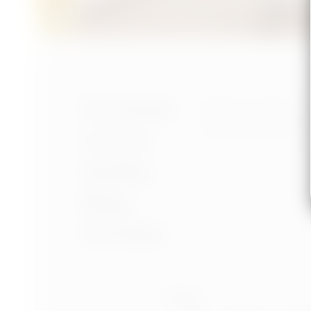
Nastavení cookies
Portfolio
Ochrana osobních úd
Podmínky používání
O mně
Služby
Blog
Kontakt