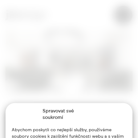
Spravovat své
+420 773 986 416
soukromí
jtdesign@joseftrakal.cz
Abychom poskytli co nejlepší služby, používáme
soubory cookies k zajištění funkčnosti webu a s vaším