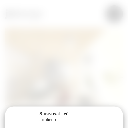
Spravovat své
soukromí
+420 773 986 416