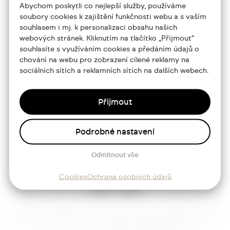
Abychom poskytli co nejlepší služby, používáme
jtdesign@joseftrakal.cz
soubory cookies k zajištění funkčnosti webu a s vaším
souhlasem i mj. k personalizaci obsahu našich
webových stránek. Kliknutím na tlačítko „Přijmout“
Portfolio
souhlasíte s využíváním cookies a předáním údajů o
chování na webu pro zobrazení cílené reklamy na
O mně
sociálních sítích a reklamních sítích na dalších webech.
Služby
Přijmout
Blog
Kontakt
Podrobné nastavení
Odmítnout vše
Sledujte mě
Cookies
Ochrana osobních údajů
Josef