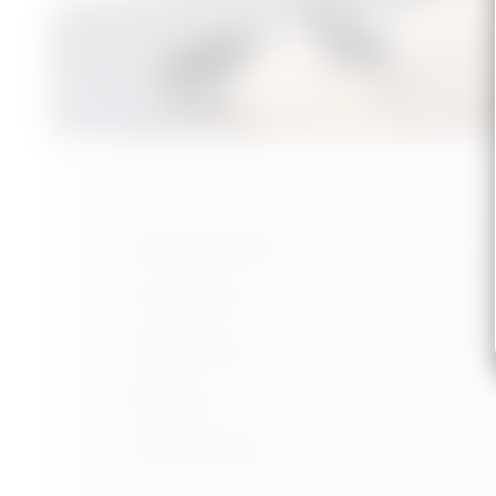
Nastavení cookies
Portfolio
Ochrana osobních úd
Podmínky používání
O mně
Služby
Blog
Kontakt