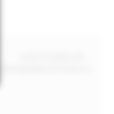
+420 773 986 416
jtdesign@joseftrakal.cz