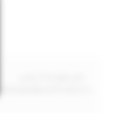
+420 773 986 416
jtdesign@joseftrakal.cz