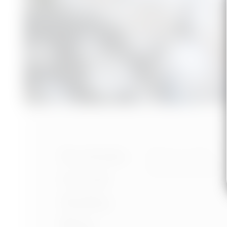
Nastavení cookies
Portfolio
Ochrana osobních úd
Podmínky používání
O mně
Služby
Blog