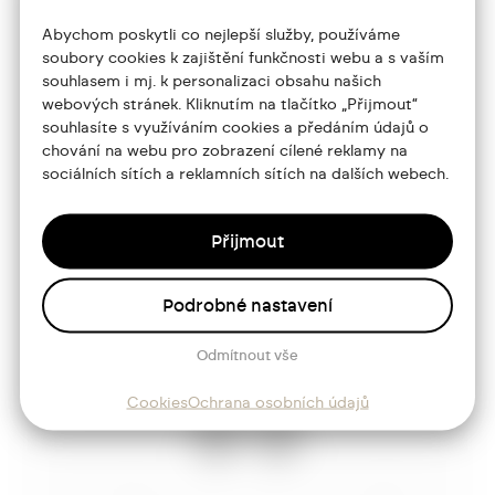
+420 773 986 416
Abychom poskytli co nejlepší služby, používáme
soubory cookies k zajištění funkčnosti webu a s vaším
jtdesign@joseftrakal.cz
souhlasem i mj. k personalizaci obsahu našich
webových stránek. Kliknutím na tlačítko „Přijmout“
souhlasíte s využíváním cookies a předáním údajů o
Portfolio
chování na webu pro zobrazení cílené reklamy na
sociálních sítích a reklamních sítích na dalších webech.
O mně
Služby
Přijmout
Blog
Podrobné nastavení
Kontakt
Odmítnout vše
Sledujte mě
Cookies
Ochrana osobních údajů