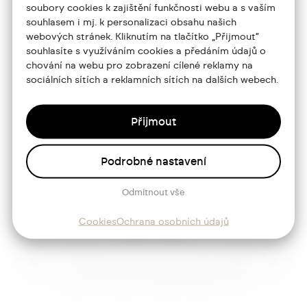
soubory cookies k zajištění funkčnosti webu a s vaším
souhlasem i mj. k personalizaci obsahu našich
Portfolio
webových stránek. Kliknutím na tlačítko „Přijmout“
souhlasíte s využíváním cookies a předáním údajů o
O mně
chování na webu pro zobrazení cílené reklamy na
sociálních sítích a reklamních sítích na dalších webech.
Služby
Blog
Přijmout
Kontakt
Podrobné nastavení
Sledujte mě
Odmítnout vše
Cookies
Ochrana osobních údajů
Josef