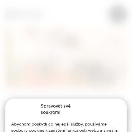
Spravovat své
+420 773 986 416
soukromí
jtdesign@joseftrakal.cz
Abychom poskytli co nejlepší služby, používáme
soubory cookies k zajištění funkčnosti webu a s vaším