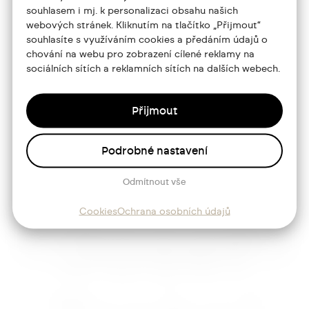
Portfolio
souhlasem i mj. k personalizaci obsahu našich
webových stránek. Kliknutím na tlačítko „Přijmout“
O mně
souhlasíte s využíváním cookies a předáním údajů o
chování na webu pro zobrazení cílené reklamy na
Služby
sociálních sítích a reklamních sítích na dalších webech.
Blog
Přijmout
Kontakt
Podrobné nastavení
Sledujte mě
Odmítnout vše
Cookies
Ochrana osobních údajů
Josef