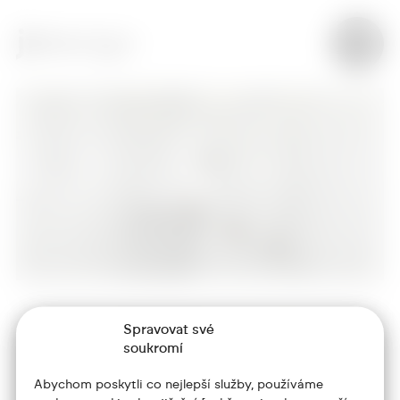
Spravovat své
+420 773 986 416
soukromí
jtdesign@joseftrakal.cz
Abychom poskytli co nejlepší služby, používáme