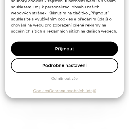
soubory cookies k zajištění funkčnosti webu a s vaším
souhlasem i mj. k personalizaci obsahu našich
Portfolio
webových stránek. Kliknutím na tlačítko „Přijmout“
souhlasíte s využíváním cookies a předáním údajů o
O mně
chování na webu pro zobrazení cílené reklamy na
Služby
sociálních sítích a reklamních sítích na dalších webech.
Blog
Přijmout
Kontakt
Podrobné nastavení
Sledujte mě
Odmítnout vše
Cookies
Ochrana osobních údajů
Josef