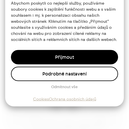
Abychom poskytli co nejlepší služby, používáme
jtdesign@joseftrakal.cz
soubory cookies k zajištění funkčnosti webu a s vaším
souhlasem i mj. k personalizaci obsahu našich
webových stránek. Kliknutím na tlačítko „Přijmout“
Portfolio
souhlasíte s využíváním cookies a předáním údajů o
chování na webu pro zobrazení cílené reklamy na
O mně
sociálních sítích a reklamních sítích na dalších webech.
Služby
Přijmout
Blog
Kontakt
Podrobné nastavení
Odmítnout vše
Sledujte mě
Cookies
Ochrana osobních údajů
Josef