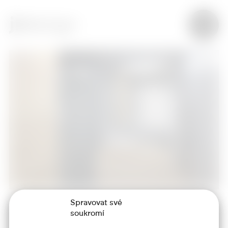
Spravovat své
soukromí
+420 773 986 416