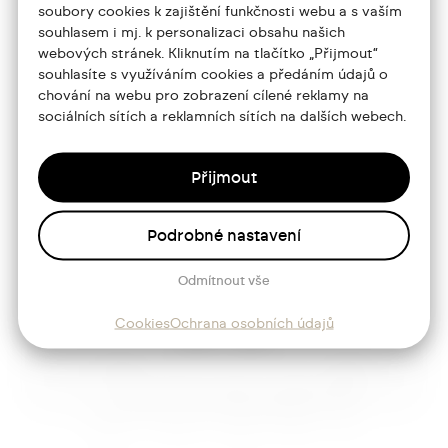
soubory cookies k zajištění funkčnosti webu a s vaším
souhlasem i mj. k personalizaci obsahu našich
Portfolio
webových stránek. Kliknutím na tlačítko „Přijmout“
souhlasíte s využíváním cookies a předáním údajů o
O mně
chování na webu pro zobrazení cílené reklamy na
sociálních sítích a reklamních sítích na dalších webech.
Služby
Blog
Přijmout
Kontakt
Podrobné nastavení
Sledujte mě
Odmítnout vše
Cookies
Ochrana osobních údajů
Josef