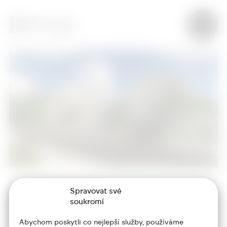
Spravovat své
+420 773 986 416
soukromí
jtdesign@joseftrakal.cz
Abychom poskytli co nejlepší služby, používáme