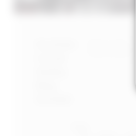
Nastavení cookies
Portfolio
Ochrana osobních úd
Podmínky používání
O mně
Služby
Blog
Kontakt