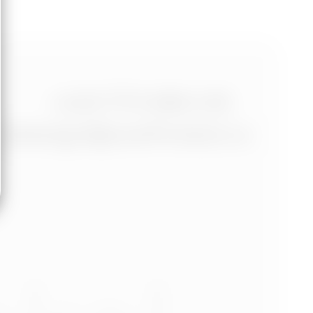
+420 773 986 416
jtdesign@joseftrakal.cz