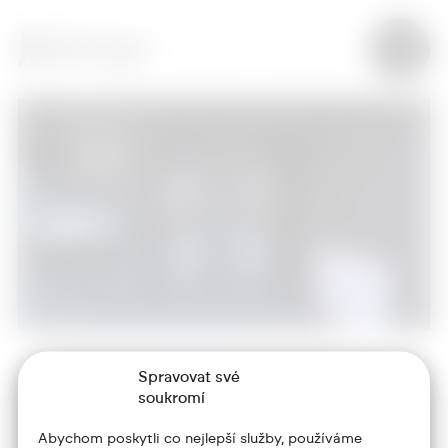
Spravovat své
+420 773 986 416
soukromí
jtdesign@joseftrakal.cz
Abychom poskytli co nejlepší služby, používáme