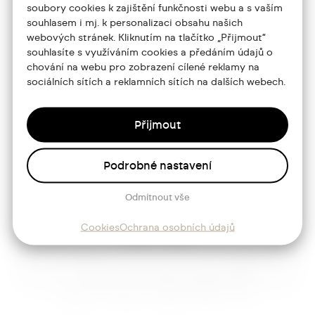
soubory cookies k zajištění funkčnosti webu a s vaším
souhlasem i mj. k personalizaci obsahu našich
Portfolio
webových stránek. Kliknutím na tlačítko „Přijmout“
souhlasíte s využíváním cookies a předáním údajů o
O mně
chování na webu pro zobrazení cílené reklamy na
sociálních sítích a reklamních sítích na dalších webech.
Služby
Blog
Přijmout
Kontakt
Podrobné nastavení
Sledujte mě
Odmítnout vše
Cookies
Ochrana osobních údajů
Josef