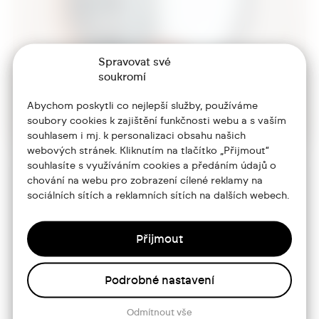
Spravovat své
soukromí
Abychom poskytli co nejlepší služby, používáme
soubory cookies k zajištění funkčnosti webu a s vaším
souhlasem i mj. k personalizaci obsahu našich
webových stránek. Kliknutím na tlačítko „Přijmout“
souhlasíte s využíváním cookies a předáním údajů o
chování na webu pro zobrazení cílené reklamy na
+420 773 986 416
sociálních sítích a reklamních sítích na dalších webech.
jtdesign@joseftrakal.cz
Přijmout
Portfolio
Podrobné nastavení
O mně
Služby
Odmítnout vše