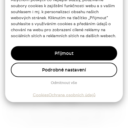
jtdesign@joseftrakal.cz
soubory cookies k zajištění funkčnosti webu a s vaším
souhlasem i mj. k personalizaci obsahu našich
webových stránek. Kliknutím na tlačítko „Přijmout“
Portfolio
souhlasíte s využíváním cookies a předáním údajů o
O mně
chování na webu pro zobrazení cílené reklamy na
sociálních sítích a reklamních sítích na dalších webech.
Služby
Blog
Přijmout
Kontakt
Podrobné nastavení
Sledujte mě
Odmítnout vše
Cookies
Ochrana osobních údajů
Josef