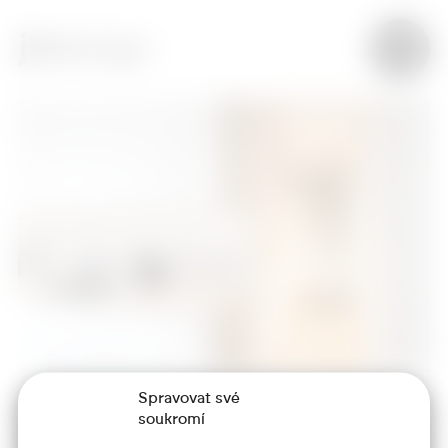
Spravovat své
soukromí
+420 773 986 416