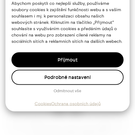
Abychom poskytli co nejlepší služby, používáme
jtdesign@joseftrakal.cz
soubory cookies k zajištění funkčnosti webu a s vaším
souhlasem i mj. k personalizaci obsahu našich
webových stránek. Kliknutím na tlačítko „Přijmout“
Portfolio
souhlasíte s využíváním cookies a předáním údajů o
chování na webu pro zobrazení cílené reklamy na
O mně
sociálních sítích a reklamních sítích na dalších webech.
Služby
Přijmout
Blog
Kontakt
Podrobné nastavení
Odmítnout vše
Sledujte mě
Cookies
Ochrana osobních údajů
Josef