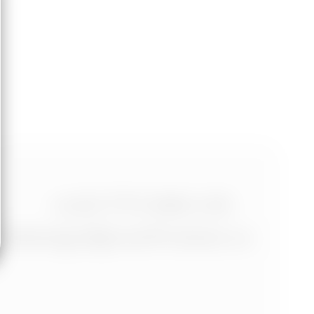
+420 773 986 416
jtdesign@joseftrakal.cz