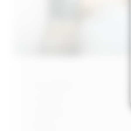
Nastavení cookies
Portfolio
Ochrana osobních úd
Podmínky používání
O mně
Služby
Blog