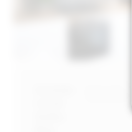
Nastavení cookies
Portfolio
Ochrana osobních úd
Podmínky používání
O mně
Služby
Blog