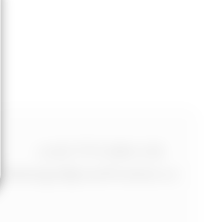
+420 773 986 416
jtdesign@joseftrakal.cz