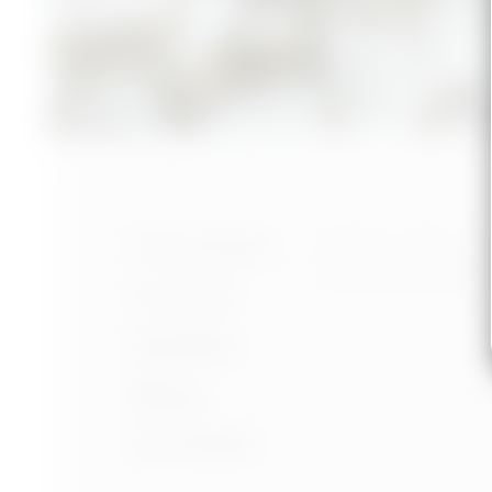
Nastavení cookies
Portfolio
Ochrana osobních úd
Podmínky používání
O mně
Služby
Blog
Kontakt