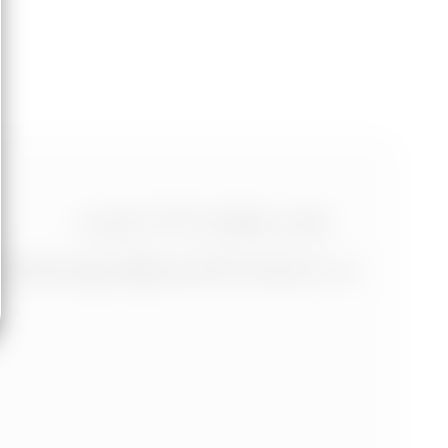
+420 773 986 416
jtdesign@joseftrakal.cz