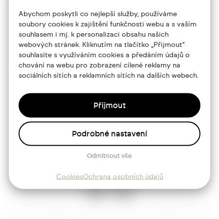
+420 773 986 416
Abychom poskytli co nejlepší služby, používáme
soubory cookies k zajištění funkčnosti webu a s vaším
jtdesign@joseftrakal.cz
souhlasem i mj. k personalizaci obsahu našich
webových stránek. Kliknutím na tlačítko „Přijmout“
souhlasíte s využíváním cookies a předáním údajů o
Portfolio
chování na webu pro zobrazení cílené reklamy na
sociálních sítích a reklamních sítích na dalších webech.
O mně
Služby
Přijmout
Blog
Kontakt
Podrobné nastavení
Odmítnout vše
Sledujte mě
Cookies
Ochrana osobních údajů