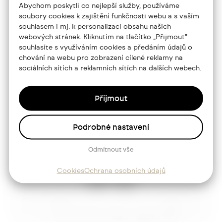
Abychom poskytli co nejlepší služby, používáme
jtdesign@joseftrakal.cz
soubory cookies k zajištění funkčnosti webu a s vaším
souhlasem i mj. k personalizaci obsahu našich
webových stránek. Kliknutím na tlačítko „Přijmout“
Portfolio
souhlasíte s využíváním cookies a předáním údajů o
chování na webu pro zobrazení cílené reklamy na
O mně
sociálních sítích a reklamních sítích na dalších webech.
Služby
Přijmout
Blog
Kontakt
Podrobné nastavení
Odmítnout vše
Sledujte mě
Cookies
Ochrana osobních údajů
Josef