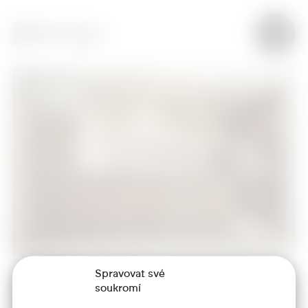
Spravovat své
soukromí
+420 773 986 416