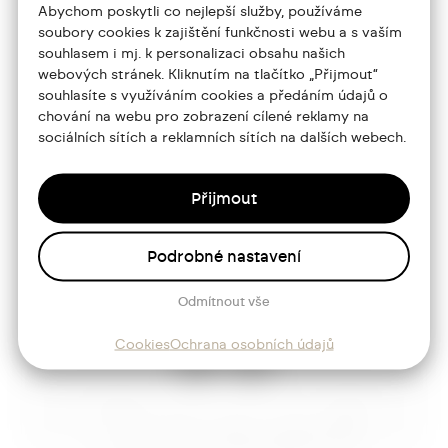
Abychom poskytli co nejlepší služby, používáme
jtdesign@joseftrakal.cz
soubory cookies k zajištění funkčnosti webu a s vaším
souhlasem i mj. k personalizaci obsahu našich
webových stránek. Kliknutím na tlačítko „Přijmout“
Portfolio
souhlasíte s využíváním cookies a předáním údajů o
chování na webu pro zobrazení cílené reklamy na
O mně
sociálních sítích a reklamních sítích na dalších webech.
Služby
Přijmout
Blog
Kontakt
Podrobné nastavení
Odmítnout vše
Sledujte mě
Cookies
Ochrana osobních údajů
Josef