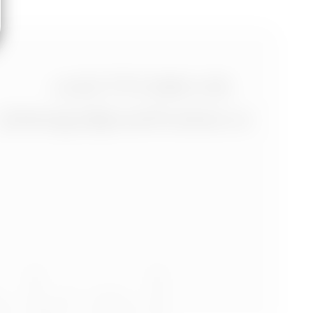
+420 773 986 416
jtdesign@joseftrakal.cz