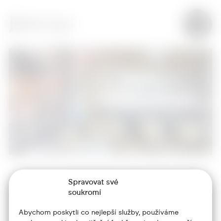
Spravovat své
+420 773 986 416
soukromí
jtdesign@joseftrakal.cz
Abychom poskytli co nejlepší služby, používáme