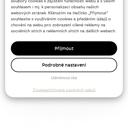
soubory cookies k zajištění funkčnosti webu a s vaším
souhlasem i mj. k personalizaci obsahu našich
Portfolio
webových stránek. Kliknutím na tlačítko „Přijmout“
souhlasíte s využíváním cookies a předáním údajů o
O mně
chování na webu pro zobrazení cílené reklamy na
Služby
sociálních sítích a reklamních sítích na dalších webech.
Blog
Přijmout
Kontakt
Podrobné nastavení
Sledujte mě
Odmítnout vše
Cookies
Ochrana osobních údajů
Josef