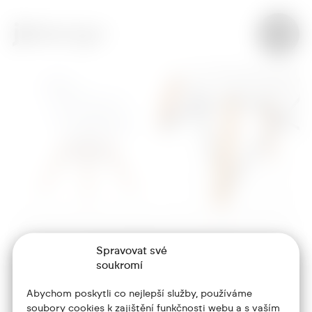
Spravovat své
+420 773 986 416
soukromí
jtdesign@joseftrakal.cz
Abychom poskytli co nejlepší služby, používáme
soubory cookies k zajištění funkčnosti webu a s vaším