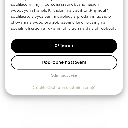
Portfolio
souhlasem i mj. k personalizaci obsahu našich
webových stránek. Kliknutím na tlačítko „Přijmout“
O mně
souhlasíte s využíváním cookies a předáním údajů o
chování na webu pro zobrazení cílené reklamy na
Služby
sociálních sítích a reklamních sítích na dalších webech.
Blog
Přijmout
Kontakt
Podrobné nastavení
Sledujte mě
Odmítnout vše
Cookies
Ochrana osobních údajů
Josef