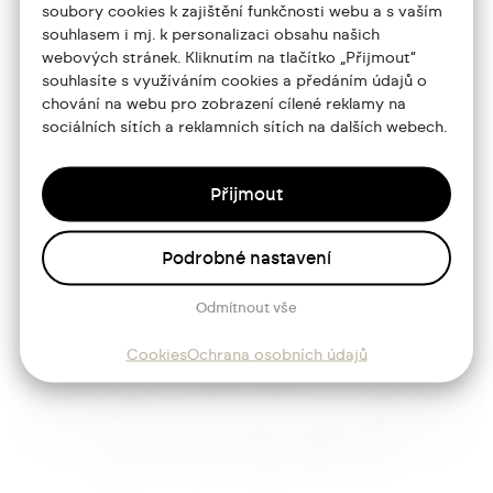
soubory cookies k zajištění funkčnosti webu a s vaším
souhlasem i mj. k personalizaci obsahu našich
Portfolio
webových stránek. Kliknutím na tlačítko „Přijmout“
souhlasíte s využíváním cookies a předáním údajů o
O mně
chování na webu pro zobrazení cílené reklamy na
sociálních sítích a reklamních sítích na dalších webech.
Služby
Blog
Přijmout
Kontakt
Podrobné nastavení
Sledujte mě
Odmítnout vše
Cookies
Ochrana osobních údajů
Josef