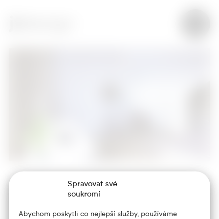
Spravovat své
+420 773 986 416
soukromí
jtdesign@joseftrakal.cz
Abychom poskytli co nejlepší služby, používáme