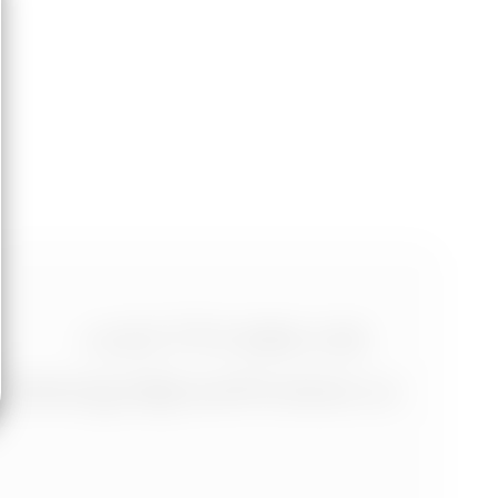
+420 773 986 416
jtdesign@joseftrakal.cz