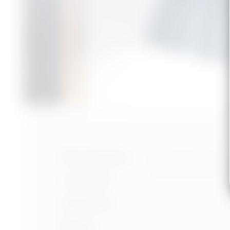
Nastavení cookies
Portfolio
Ochrana osobních úd
Podmínky používání
O mně
Služby
Blog