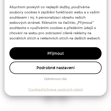
+420 773 986 416
Abychom poskytli co nejlepší služby, používáme
soubory cookies k zajištění funkčnosti webu a s vaším
jtdesign@joseftrakal.cz
souhlasem i mj. k personalizaci obsahu našich
webových stránek. Kliknutím na tlačítko „Přijmout“
souhlasíte s využíváním cookies a předáním údajů o
Portfolio
chování na webu pro zobrazení cílené reklamy na
sociálních sítích a reklamních sítích na dalších webech.
O mně
Služby
Přijmout
Blog
Kontakt
Podrobné nastavení
Odmítnout vše
Sledujte mě
Cookies
Ochrana osobních údajů