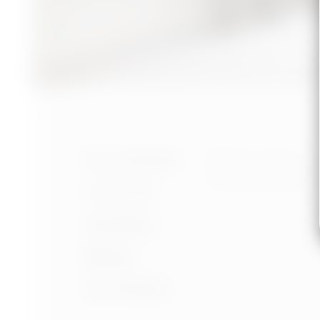
Nastavení cookies
Portfolio
Ochrana osobních úd
Podmínky používání
O mně
Služby
Blog
Kontakt