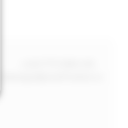
+420 773 986 416
jtdesign@joseftrakal.cz