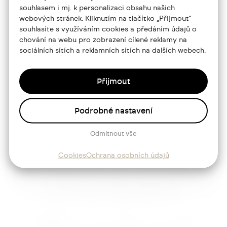
Portfolio
souhlasem i mj. k personalizaci obsahu našich
webových stránek. Kliknutím na tlačítko „Přijmout“
O mně
souhlasíte s využíváním cookies a předáním údajů o
chování na webu pro zobrazení cílené reklamy na
Služby
sociálních sítích a reklamních sítích na dalších webech.
Blog
Přijmout
Kontakt
Podrobné nastavení
Sledujte mě
Odmítnout vše
Cookies
Ochrana osobních údajů
Josef