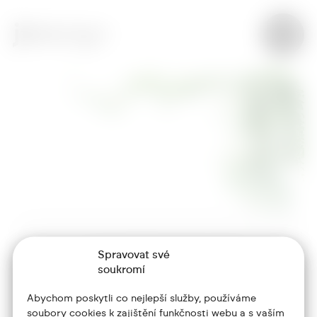
Spravovat své
+420 773 986 416
soukromí
jtdesign@joseftrakal.cz
Abychom poskytli co nejlepší služby, používáme
soubory cookies k zajištění funkčnosti webu a s vaším