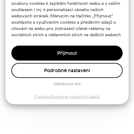
soubory cookies k zajištění funkčnosti webu a s vaším
souhlasem i mj. k personalizaci obsahu našich
Portfolio
webových stránek. Kliknutím na tlačítko „Přijmout“
souhlasíte s využíváním cookies a předáním údajů o
O mně
chování na webu pro zobrazení cílené reklamy na
sociálních sítích a reklamních sítích na dalších webech.
Služby
Blog
Přijmout
Kontakt
Podrobné nastavení
Sledujte mě
Odmítnout vše
Cookies
Ochrana osobních údajů
Josef