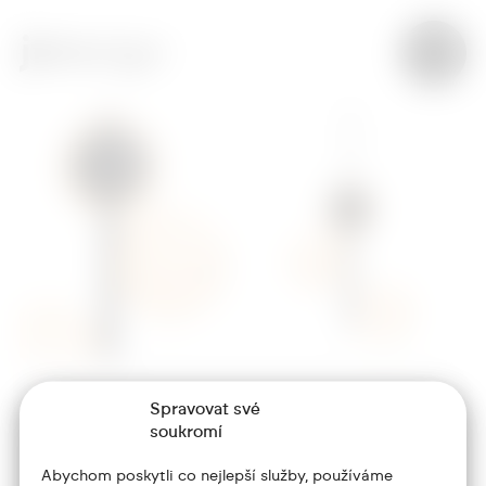
Spravovat své
+420 773 986 416
soukromí
jtdesign@joseftrakal.cz
Abychom poskytli co nejlepší služby, používáme