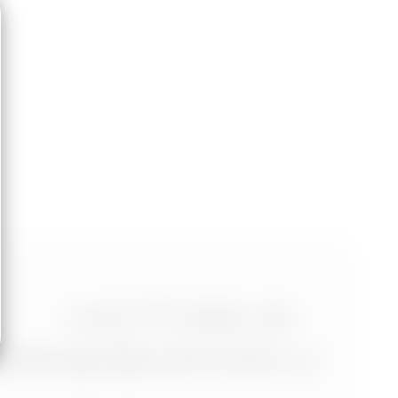
+420 773 986 416
jtdesign@joseftrakal.cz