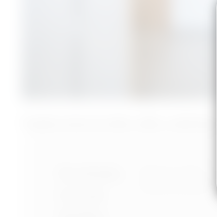
koupelna, betonová stěrka, věšák, zrcadlo Ikea
Nastavení cookies
Portfolio
Ochrana osobních úd
Podmínky používání
O mně