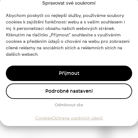
Spravovat své soukromí
Abychom poskytli co nejlepší služby, používáme soubory
cookies k zajištění funkčnosti webu a s vaším souhlasem i
mj. k personalizaci obsahu našich webových stránek.
Kliknutím na tlačítko „Přijmout“ souhlasíte s využíváním
cookies a předáním údajů o chování na webu pro zobrazení
cílené reklamy na sociálních sítích a reklamních sítích na
dalších webech.
Přijmout
, Zig otopný žebřík. dřevěné dveře
Podrobné nastavení
Odmítnout vše
ajů
Cookies
Ochrana osobních údajů
Sledujte