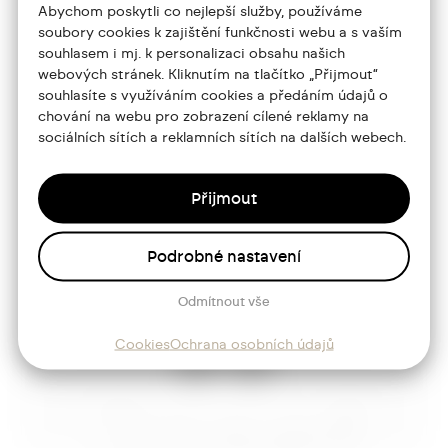
Abychom poskytli co nejlepší služby, používáme
jtdesign@joseftrakal.cz
soubory cookies k zajištění funkčnosti webu a s vaším
souhlasem i mj. k personalizaci obsahu našich
webových stránek. Kliknutím na tlačítko „Přijmout“
Portfolio
souhlasíte s využíváním cookies a předáním údajů o
chování na webu pro zobrazení cílené reklamy na
O mně
sociálních sítích a reklamních sítích na dalších webech.
Služby
Přijmout
Blog
Kontakt
Podrobné nastavení
Odmítnout vše
Sledujte mě
Cookies
Ochrana osobních údajů
Josef