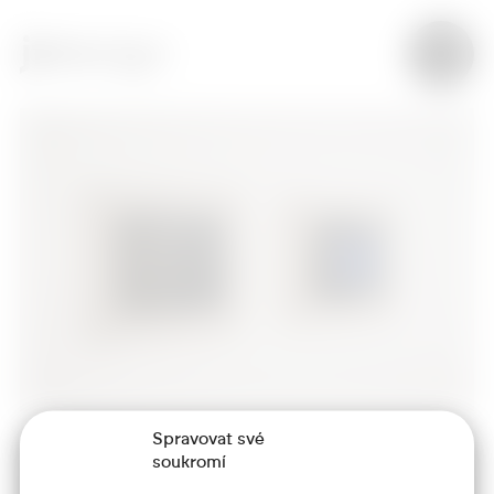
Spravovat své
soukromí
+420 773 986 416