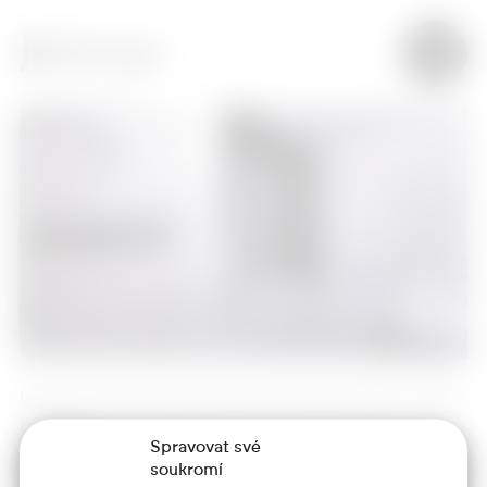
lamelio,černá koupelna, betonová stěrka, tmavý
interiér
Spravovat své
soukromí